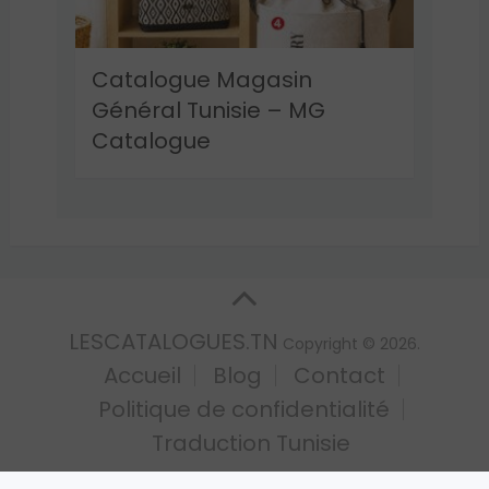
Catalogue Magasin
Général Tunisie – MG
Catalogue
LESCATALOGUES.TN
Copyright © 2026.
Accueil
Blog
Contact
Politique de confidentialité
Traduction Tunisie