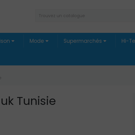
ison
Mode
Supermarchés
Hi-T
e
k Tunisie