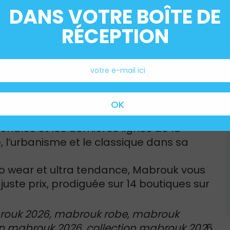
DANS VOTRE BOÎTE DE
RÉCEPTION
uk met à votre disposition une grande
femme, fille, homme et garçon. Inspirée
nales et les dernières lignes de la
 l’urbanisme et le classique dans sa
 to wear et ultra tendance, Mabrouk vous
 juste prix, prodiguée sur 14 boutiques sur
rouk 2026, mabrouk robe, mabrouk
ion mabrouk 2026, collection mabrouk 202
6