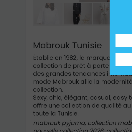
Mabrouk Tunisie
Établie en 1982, la marque Mabro
collection de prêt à porter pour 
des grandes tendances internatio
mode Mabrouk allie la modernité,
collection.
Sexy, chic, élégant, casual, easy
offre une collection de qualité au
toute la Tunisie.
mabrouk pyjama, collection mab
nouvelle collection 2026, collect