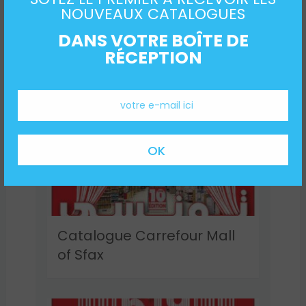
Catalogue Carrefour
NOUVEAUX CATALOGUES
Market Tunisie
DANS VOTRE BOÎTE DE
RÉCEPTION
Catalogue Carrefour Mall
of Sfax