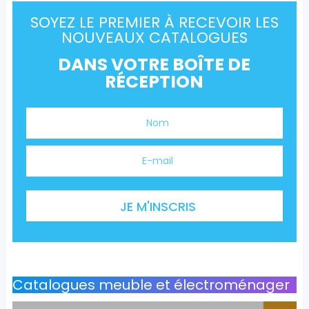
SOYEZ LE PREMIER À RECEVOIR LES
NOUVEAUX CATALOGUES
DANS VOTRE BOÎTE DE
RÉCEPTION
Catalogues meuble et électroménager