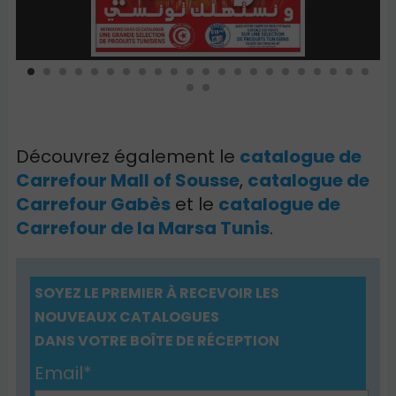
Découvrez également le
catalogue de
Carrefour Mall of Sousse
,
catalogue de
Carrefour Gabès
et le
catalogue de
Carrefour de la Marsa Tunis
.
SOYEZ LE PREMIER À RECEVOIR LES
NOUVEAUX CATALOGUES
DANS VOTRE BOÎTE DE RÉCEPTION
Email*