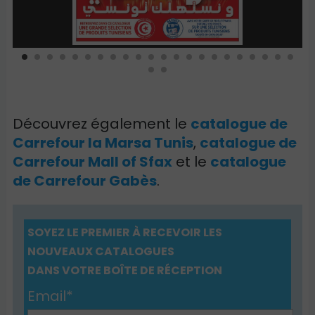
Découvrez également le
catalogue de
Carrefour la Marsa Tunis
,
catalogue de
Carrefour Mall of Sfax
et le
catalogue
de Carrefour Gabès
.
SOYEZ LE PREMIER À RECEVOIR LES
NOUVEAUX CATALOGUES
DANS VOTRE BOÎTE DE RÉCEPTION
Email*