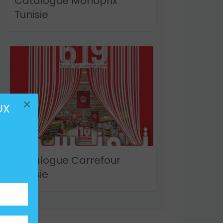
Catalogue Monoprix
Tunisie
×
UX
Catalogue Carrefour
Tunisie