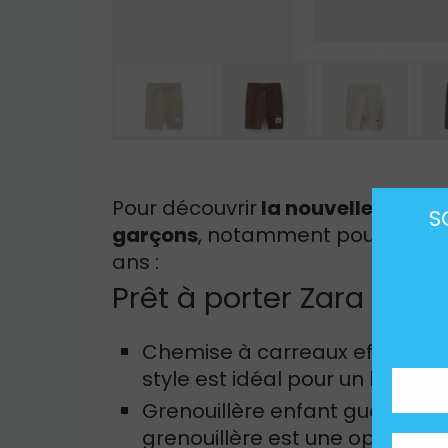
Pour découvrir
la nouvelle collec
S
garçons
, notamment pour les béb
ans :
Prêt à porter Zara pour
Chemise à carreaux effets frois
style est idéal pour un look ch
Grenouillère enfant guépard 
grenouillère est une option t