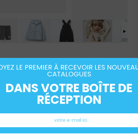
tion de prêt-à-porter Zara pour les
OYEZ LE PREMIER À RECEVOIR LES NOUVEA
és et les enfants de 1 an et demi à 6
CATALOGUES
DANS VOTRE BOÎTE DE
 Bébé Garçon (0 – 18 mois)
RÉCEPTION
sés : Disponible sur le site français, ce
ic et décontracté.
: Proposée par Zara Home, cette
endance et confortable pour les bébés.