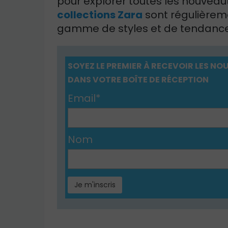
pour explorer toutes les nouveaut
collections Zara
sont régulièreme
gamme de styles et de tendance
SOYEZ LE PREMIER À RECEVOIR LES 
DANS VOTRE BOÎTE DE RÉCEPTION
Email*
Nom