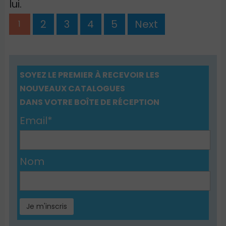
lui.
2
3
4
5
Next
1
SOYEZ LE PREMIER À RECEVOIR LES
NOUVEAUX CATALOGUES
DANS VOTRE BOÎTE DE RÉCEPTION
Email*
Nom