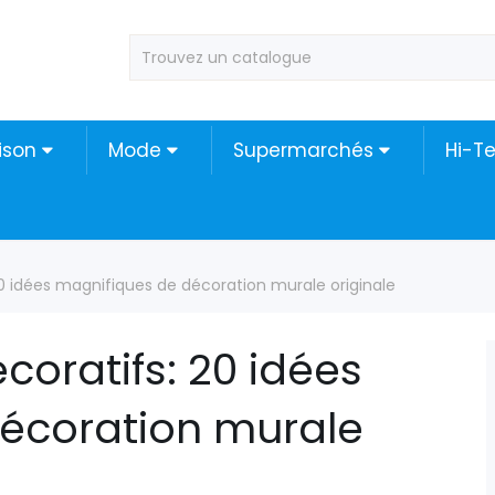
ison
Mode
Supermarchés
Hi-T
20 idées magnifiques de décoration murale originale
coratifs: 20 idées
écoration murale