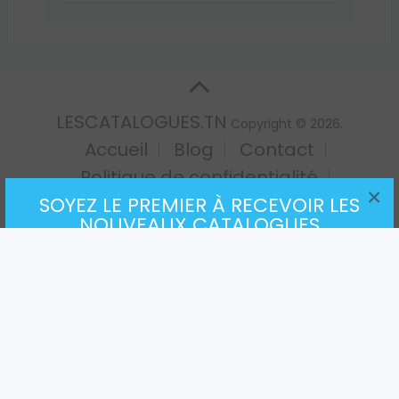
LESCATALOGUES.TN
Copyright © 2026.
Accueil
Blog
Contact
Politique de confidentialité
×
SOYEZ LE PREMIER À RECEVOIR LES
Traduction Tunisie
NOUVEAUX CATALOGUES
DANS VOTRE BOÎTE DE
RÉCEPTION