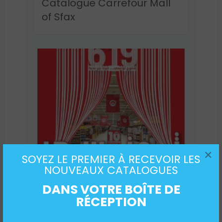
Catalogue Carrefour Mall
of Sfax
×
SOYEZ LE PREMIER À RECEVOIR LES
Catalogue Carrefour Mall
NOUVEAUX CATALOGUES
of Sousse
DANS VOTRE BOÎTE DE
RÉCEPTION