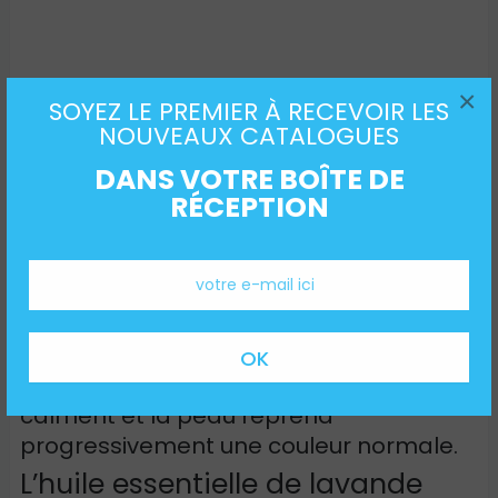
×
SOYEZ LE PREMIER À RECEVOIR LES
NOUVEAUX CATALOGUES
DANS VOTRE BOÎTE DE
De plus, même en cas de piqûre, ces
RÉCEPTION
mêmes molécules sont de puissants
antiseptiques naturels et possèdent de
grandes propriétés anti-
inflammatoires
.
L’action de cette huile
sur les piqûres de moustiques est
pratiquement instantanée : la douleur
disparaît, les démangeaisons se
calment et la peau reprend
progressivement une couleur normale.
L’huile essentielle de lavande